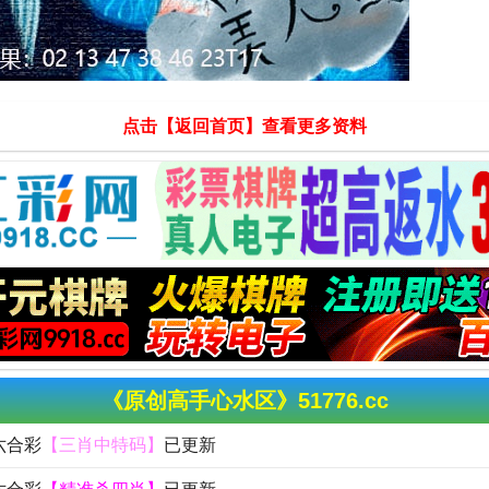
点击【返回首页】查看更多资料
《原创高手心水区》51776.cc
六合彩
【三肖中特码】
已更新