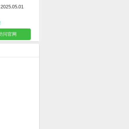
25.05.01
！
访问官网