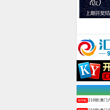
219期:澳门
精华帖