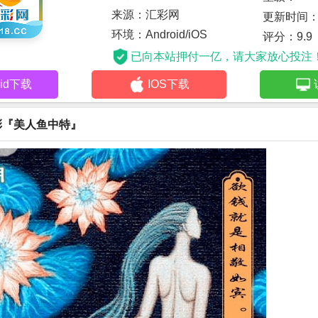
来源：汇彩网
更新时间：20
环境：Android/iOS
评分：9.9
已向本站押付一亿，请大家放心投注
oid下载
IOS下载
合彩『美人鱼中特』