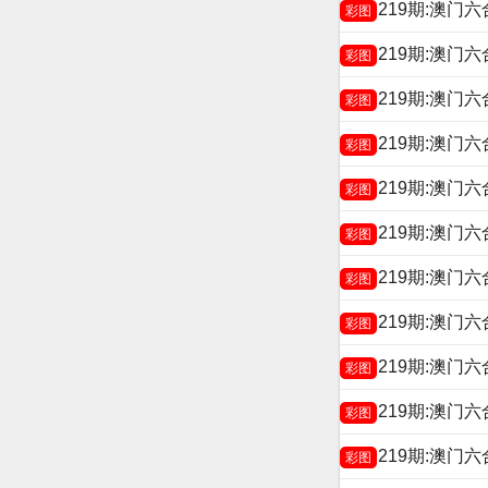
219期:澳门
彩图
219期:澳门
彩图
219期:澳门
彩图
219期:澳门
彩图
219期:澳门
彩图
219期:澳门
彩图
219期:澳门
彩图
219期:澳门
彩图
219期:澳门
彩图
219期:澳门
彩图
219期:澳门
彩图