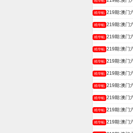
219期:澳门
精华帖
219期:澳门
精华帖
219期:澳门
精华帖
219期:澳门
精华帖
219期:澳门
精华帖
219期:澳门
精华帖
219期:澳门
精华帖
219期:澳门
精华帖
219期:澳门
精华帖
219期:澳门
精华帖
219期:澳门
精华帖