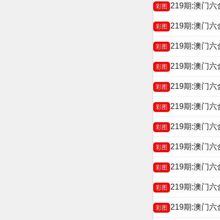
219期:澳门
彩图
219期:澳门
彩图
219期:澳门
彩图
219期:澳门
彩图
219期:澳门
彩图
219期:澳门
彩图
219期:澳门
彩图
219期:澳门
彩图
219期:澳门
彩图
219期:澳门
彩图
219期:澳门
彩图