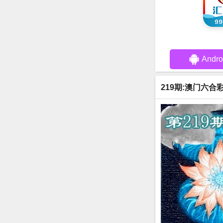
Andr
219期:澳门六