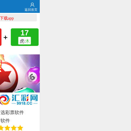
返回首页
首选彩票软件
产软件