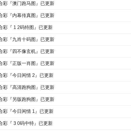
六合彩『澳门跑马图』已更新
六合彩『内幕传真图』已更新
六合彩『 1 2码特图』已更新
六合彩『九肖十码图』已更新
六合彩『四不像玄机』已更新
六合彩『正版一肖图』已更新
六合彩『今日闲情 2』已更新
六合彩『高清跑狗图』已更新
六合彩『另版跑狗图』已更新
六合彩『今日闲情 1』已更新
六合彩『 3 0码中特』已更新