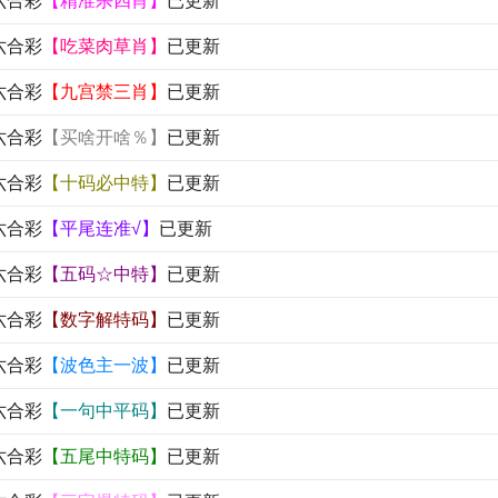
六合彩
【精准杀四肖】
已更新
六合彩
【吃菜肉草肖】
已更新
六合彩
【九宫禁三肖】
已更新
六合彩
【买啥开啥％】
已更新
六合彩
【十码必中特】
已更新
六合彩
【平尾连准√】
已更新
六合彩
【五码☆中特】
已更新
六合彩
【数字解特码】
已更新
六合彩
【波色主一波】
已更新
六合彩
【一句中平码】
已更新
六合彩
【五尾中特码】
已更新