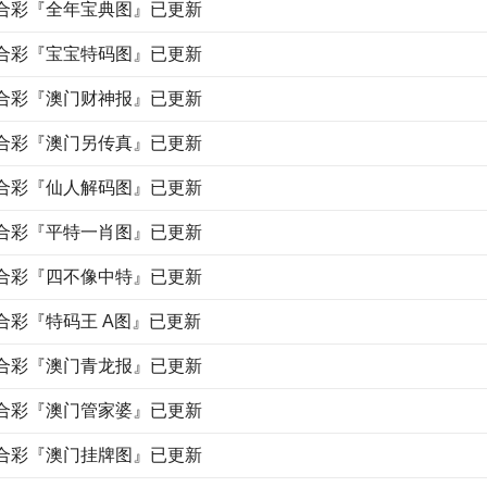
六合彩『全年宝典图』已更新
六合彩『宝宝特码图』已更新
六合彩『澳门财神报』已更新
六合彩『澳门另传真』已更新
六合彩『仙人解码图』已更新
六合彩『平特一肖图』已更新
六合彩『四不像中特』已更新
六合彩『特码王 A图』已更新
六合彩『澳门青龙报』已更新
六合彩『澳门管家婆』已更新
六合彩『澳门挂牌图』已更新