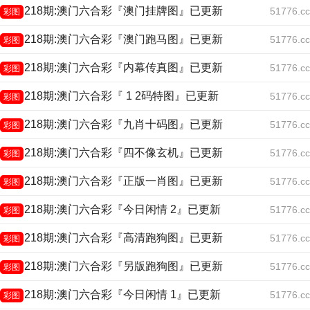
218期:澳门六合彩『澳门挂牌图』已更新
51776.cc
彩图
218期:澳门六合彩『澳门跑马图』已更新
51776.cc
彩图
218期:澳门六合彩『内幕传真图』已更新
51776.cc
彩图
218期:澳门六合彩『 1 2码特图』已更新
51776.cc
彩图
218期:澳门六合彩『九肖十码图』已更新
51776.cc
彩图
218期:澳门六合彩『四不像玄机』已更新
51776.cc
彩图
218期:澳门六合彩『正版一肖图』已更新
51776.cc
彩图
218期:澳门六合彩『今日闲情 2』已更新
51776.cc
彩图
218期:澳门六合彩『高清跑狗图』已更新
51776.cc
彩图
218期:澳门六合彩『另版跑狗图』已更新
51776.cc
彩图
218期:澳门六合彩『今日闲情 1』已更新
51776.cc
彩图