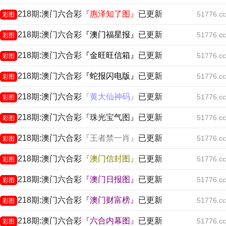
218期:澳门六合彩
『惠泽知了图』
已更新
51776.cc
彩图
218期:澳门六合彩
『澳门福星报』
已更新
51776.cc
彩图
218期:澳门六合彩
『金旺旺信箱』
已更新
51776.cc
彩图
218期:澳门六合彩
『蛇报闪电版』
已更新
51776.cc
彩图
218期:澳门六合彩
『黄大仙神码』
已更新
51776.cc
彩图
218期:澳门六合彩『珠光宝气图』已更新
51776.cc
彩图
218期:澳门六合彩
『王者禁一肖』
已更新
51776.cc
彩图
218期:澳门六合彩
『澳门信封图』
已更新
51776.cc
彩图
218期:澳门六合彩
『澳门日报图』
已更新
51776.cc
彩图
218期:澳门六合彩
『澳门财富榜』
已更新
51776.cc
彩图
218期:澳门六合彩
『六合内幕图』
已更新
51776.cc
彩图