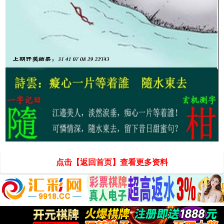
点击【返回首页】查看更多资料