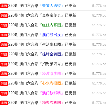
220期:澳门六合彩
『曾道人送特』
已更新
51776.cc
彩图
220期:澳门六合彩『金多宝传真』已更新
51776.cc
彩图
220期:澳门六合彩
『红姐内幕图』
已更新
51776.cc
彩图
220期:澳门六合彩
『澳门熊出没』
已更新
51776.cc
彩图
220期:澳门六合彩『生活幽默图』已更新
51776.cc
彩图
220期:澳门六合彩
『挂牌全篇图』
已更新
51776.cc
彩图
220期:澳门六合彩
『招财猫四肖』
已更新
51776.cc
彩图
220期:澳门六合彩
『凌波微步图』
已更新
51776.cc
彩图
220期:澳门六合彩
『心水彩报图』
已更新
51776.cc
彩图
220期:澳门六合彩
『澳门欲钱料』
已更新
51776.cc
彩图
220期:澳门六合彩
『秘典玄机图』
已更新
51776.cc
彩图