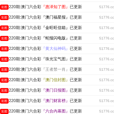
220期:澳门六合彩
『惠泽知了图』
已更新
51776.cc
彩图
220期:澳门六合彩
『澳门福星报』
已更新
51776.cc
彩图
220期:澳门六合彩
『金旺旺信箱』
已更新
51776.cc
彩图
220期:澳门六合彩
『蛇报闪电版』
已更新
51776.cc
彩图
220期:澳门六合彩
『黄大仙神码』
已更新
51776.cc
彩图
220期:澳门六合彩『珠光宝气图』已更新
51776.cc
彩图
220期:澳门六合彩
『王者禁一肖』
已更新
51776.cc
彩图
220期:澳门六合彩
『澳门信封图』
已更新
51776.cc
彩图
220期:澳门六合彩
『澳门日报图』
已更新
51776.cc
彩图
220期:澳门六合彩
『澳门财富榜』
已更新
51776.cc
彩图
220期:澳门六合彩
『六合内幕图』
已更新
51776.cc
彩图