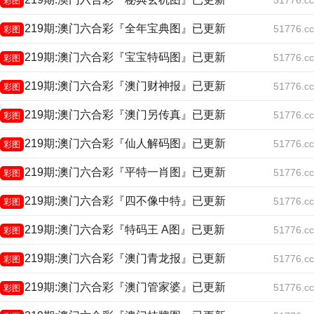
51776.cc
彩图
219期:澳门六合彩『全年宝典图』已更新
51776.cc
彩图
219期:澳门六合彩『宝宝特码图』已更新
51776.cc
彩图
219期:澳门六合彩『澳门财神报』已更新
51776.cc
彩图
219期:澳门六合彩『澳门另传真』已更新
51776.cc
彩图
219期:澳门六合彩『仙人解码图』已更新
51776.cc
彩图
219期:澳门六合彩『平特一肖图』已更新
51776.cc
彩图
219期:澳门六合彩『四不像中特』已更新
51776.cc
彩图
219期:澳门六合彩『特码王 A图』已更新
51776.cc
彩图
219期:澳门六合彩『澳门青龙报』已更新
51776.cc
彩图
219期:澳门六合彩『澳门管家婆』已更新
51776.cc
彩图