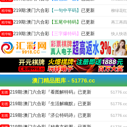
219期:澳门六合彩
【一句中平码】
已更新
柳绿花红
精华帖
219期:澳门六合彩
【五尾中特码】
已更新
再三再四
精华帖
219期:澳门六合彩
【三字爆特码】
已更新
快人快语
精华帖
澳门精品图库 - 51776.cc
219期:澳门六合彩『看图解特码』已更新
51776.cc
彩图
219期:澳门六合彩『生活解幽默』已更新
51776.cc
彩图
219期:澳门六合彩『济公特码诗』已更新
51776.cc
彩图
219期:澳门六合彩『秘典玄机图』已更新