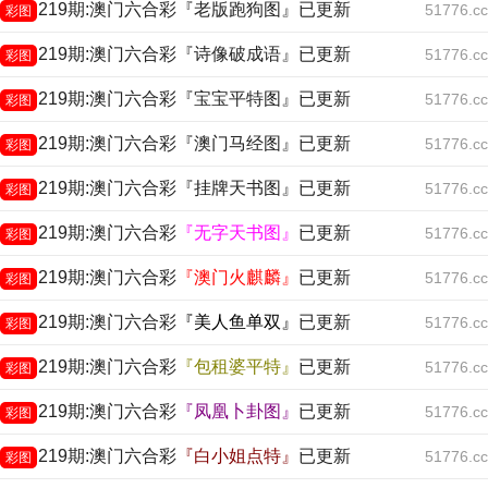
219期:澳门六合彩『老版跑狗图』已更新
51776.cc
彩图
219期:澳门六合彩『诗像破成语』已更新
51776.cc
彩图
219期:澳门六合彩『宝宝平特图』已更新
51776.cc
彩图
219期:澳门六合彩『澳门马经图』已更新
51776.cc
彩图
219期:澳门六合彩『挂牌天书图』已更新
51776.cc
彩图
219期:澳门六合彩
『无字天书图』
已更新
51776.cc
彩图
219期:澳门六合彩
『澳门火麒麟』
已更新
51776.cc
彩图
219期:澳门六合彩
『美人鱼单双』
已更新
51776.cc
彩图
219期:澳门六合彩
『包租婆平特』
已更新
51776.cc
彩图
219期:澳门六合彩
『凤凰卜卦图』
已更新
51776.cc
彩图
219期:澳门六合彩
『白小姐点特』
已更新
51776.cc
彩图