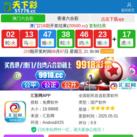
返回首页
汇彩网APP
全国彩民首选彩票软件
授权：免费软件
类型：国产软件
大小：19.99MB
星级：
来源：汇彩网
更新时间：2025.05.01
环境：Android/iOS
评分：9.9
已向本站押付一亿，请大家放心投注！