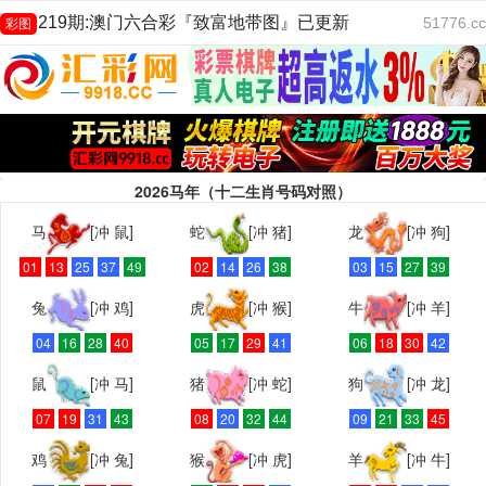
219期:澳门六合彩『致富地带图』已更新
51776.cc
彩图