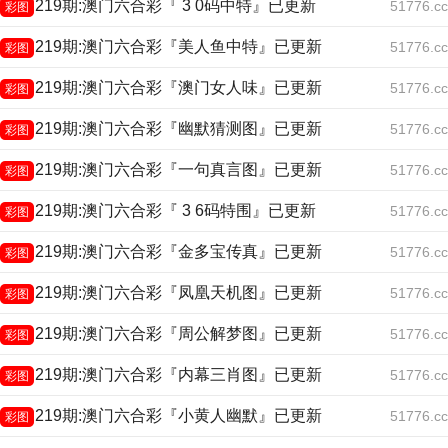
219期:澳门六合彩『 3 0码中特』已更新
51776.cc
彩图
219期:澳门六合彩『美人鱼中特』已更新
51776.cc
彩图
219期:澳门六合彩『澳门女人味』已更新
51776.cc
彩图
219期:澳门六合彩『幽默猜测图』已更新
51776.cc
彩图
219期:澳门六合彩『一句真言图』已更新
51776.cc
彩图
219期:澳门六合彩『 3 6码特围』已更新
51776.cc
彩图
219期:澳门六合彩『金多宝传真』已更新
51776.cc
彩图
219期:澳门六合彩『凤凰天机图』已更新
51776.cc
彩图
219期:澳门六合彩『周公解梦图』已更新
51776.cc
彩图
219期:澳门六合彩『内幕三肖图』已更新
51776.cc
彩图
219期:澳门六合彩『小黄人幽默』已更新
51776.cc
彩图