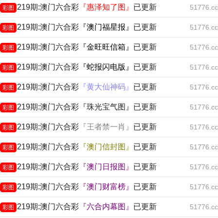
219期:澳门六合彩
『惠泽知了图』
已更新
51776.cc
彩图
219期:澳门六合彩
『澳门福星报』
已更新
51776.cc
彩图
219期:澳门六合彩
『金旺旺信箱』
已更新
51776.cc
彩图
219期:澳门六合彩
『蛇报闪电版』
已更新
51776.cc
彩图
219期:澳门六合彩
『黄大仙神码』
已更新
51776.cc
彩图
219期:澳门六合彩『珠光宝气图』已更新
51776.cc
彩图
219期:澳门六合彩
『王者禁一肖』
已更新
51776.cc
彩图
219期:澳门六合彩
『澳门信封图』
已更新
51776.cc
彩图
219期:澳门六合彩
『澳门日报图』
已更新
51776.cc
彩图
219期:澳门六合彩
『澳门财富榜』
已更新
51776.cc
彩图
219期:澳门六合彩
『六合内幕图』
已更新
51776.cc
彩图