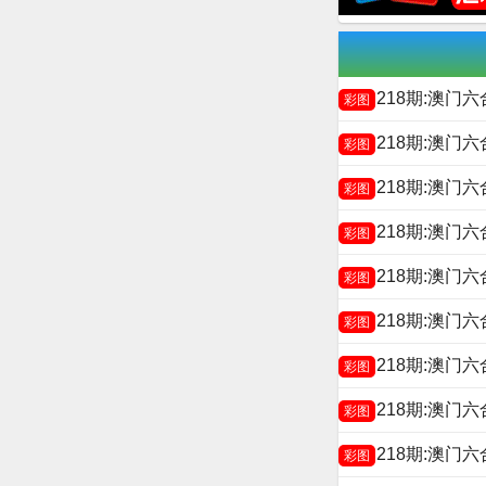
218期:澳门
彩图
218期:澳门
彩图
218期:澳门
彩图
218期:澳门
彩图
218期:澳门
彩图
218期:澳门
彩图
218期:澳门
彩图
218期:澳门
彩图
218期:澳门
彩图