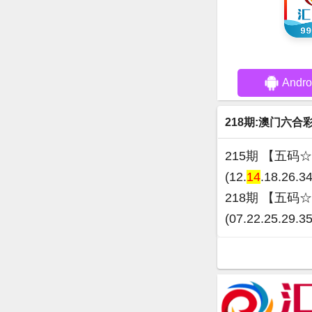
Andr
218期:澳门六合
215期 【五码
(12.
14
.18.26.3
218期 【五码
(07.22.25.29.3