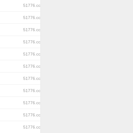
51776.cc
51776.cc
51776.cc
51776.cc
51776.cc
51776.cc
51776.cc
51776.cc
51776.cc
51776.cc
51776.cc