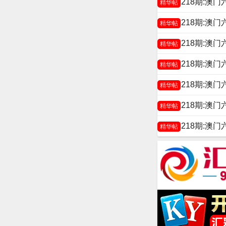
218期:澳门
精华帖
218期:澳门
精华帖
218期:澳门
精华帖
218期:澳门
精华帖
218期:澳门
精华帖
218期:澳门
精华帖
218期:澳门
精华帖