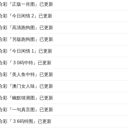
六合彩『正版一肖图』已更新
六合彩『今日闲情 2』已更新
六合彩『高清跑狗图』已更新
六合彩『另版跑狗图』已更新
六合彩『今日闲情 1』已更新
六合彩『 3 0码中特』已更新
六合彩『美人鱼中特』已更新
六合彩『澳门女人味』已更新
六合彩『幽默猜测图』已更新
六合彩『一句真言图』已更新
六合彩『 3 6码特围』已更新