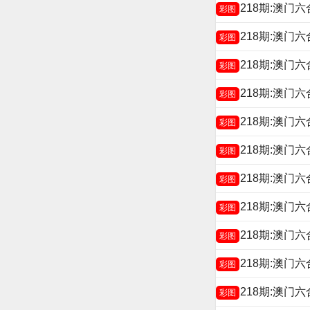
218期:澳门
彩图
218期:澳门
彩图
218期:澳门
彩图
218期:澳门
彩图
218期:澳门
彩图
218期:澳门
彩图
218期:澳门
彩图
218期:澳门
彩图
218期:澳门
彩图
218期:澳门
彩图
218期:澳门
彩图