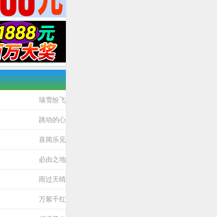
瑞雪纷飞
跳动的心
喜闻乐见
必由之地
雨过天晴
万紫千红