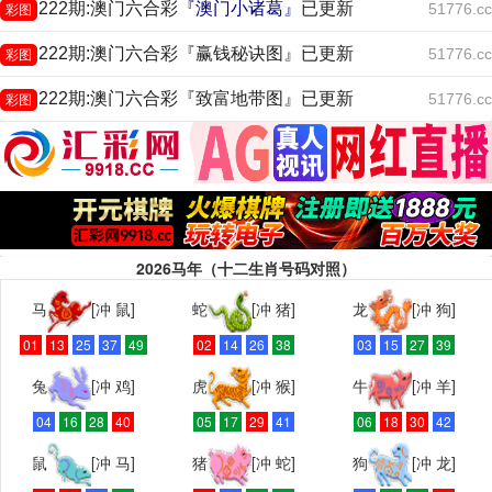
222期:澳门六合彩
『澳门小诸葛』
已更新
51776.cc
彩图
222期:澳门六合彩『赢钱秘诀图』已更新
51776.cc
彩图
222期:澳门六合彩『致富地带图』已更新
51776.cc
彩图