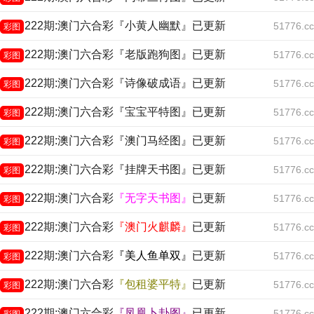
222期:澳门六合彩『小黄人幽默』已更新
51776.cc
彩图
222期:澳门六合彩『老版跑狗图』已更新
51776.cc
彩图
222期:澳门六合彩『诗像破成语』已更新
51776.cc
彩图
222期:澳门六合彩『宝宝平特图』已更新
51776.cc
彩图
222期:澳门六合彩『澳门马经图』已更新
51776.cc
彩图
222期:澳门六合彩『挂牌天书图』已更新
51776.cc
彩图
222期:澳门六合彩
『无字天书图』
已更新
51776.cc
彩图
222期:澳门六合彩
『澳门火麒麟』
已更新
51776.cc
彩图
222期:澳门六合彩
『美人鱼单双』
已更新
51776.cc
彩图
222期:澳门六合彩
『包租婆平特』
已更新
51776.cc
彩图
222期:澳门六合彩
『凤凰卜卦图』
已更新
51776.cc
彩图